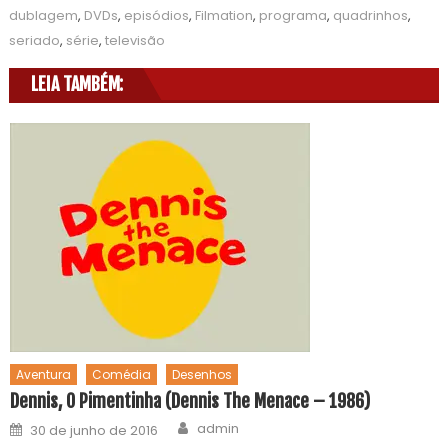
dublagem
,
DVDs
,
episódios
,
Filmation
,
programa
,
quadrinhos
,
seriado
,
série
,
televisão
LEIA TAMBÉM:
Aventura
Comédia
Desenhos
Dennis, O Pimentinha (Dennis The Menace – 1986)
admin
30 de junho de 2016