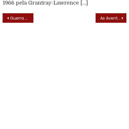
1966 pela Grantray-Lawrence […]
Guerra dos Pintos (1999) – Elenco
As Aventuras de Tiazinha (1999) – Trilha Sonora