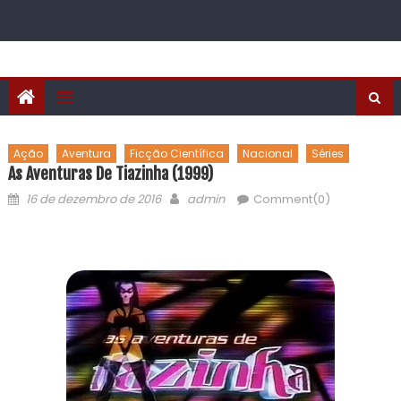
Ação
Aventura
Ficção Científica
Nacional
Séries
As Aventuras De Tiazinha (1999)
16 de dezembro de 2016
admin
Comment(0)