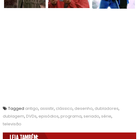
Tagged
antigo
,
assistir
,
clássico
,
desenho
,
dubladores
,
dublagem
,
DVDs
,
episódios
,
programa
,
seriado
,
série
,
televisão
LEIA TAMBÉM: