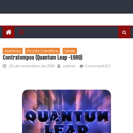
Aventura
Ficção Científica
Séries
Contratempos (Quantum Leap -1989)
23 de novembro de 2016
admin
Comment(0)