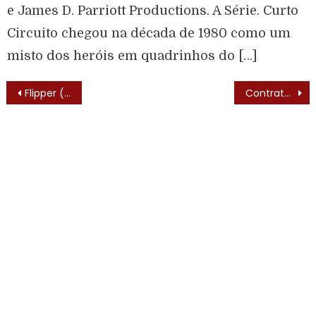
e James D. Parriott Productions. A Série. Curto
Circuito chegou na década de 1980 como um
misto dos heróis em quadrinhos do […]
Flipper (Flipper – 1964) – Elenco
Contratempos (Quantum Leap -1989) – Texto de Abertura