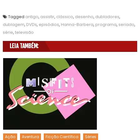
Tagged
antigo
,
assistir
,
clássico
,
desenho
,
dubladores
,
dublagem
,
DVDs
,
episódios
,
Hanna-Barbera
,
programa
,
seriado
,
série
,
televisão
LEIA TAMBÉM:
Ação
Aventura
Ficção Científica
Séries