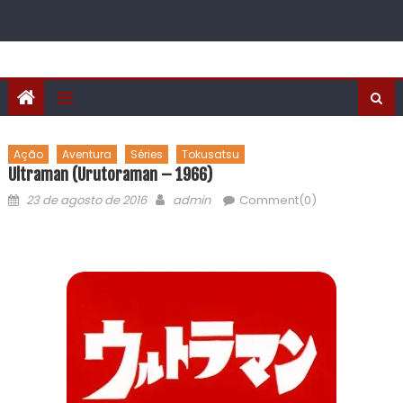
Ação
Aventura
Séries
Tokusatsu
Ultraman (Urutoraman – 1966)
23 de agosto de 2016
admin
Comment(0)