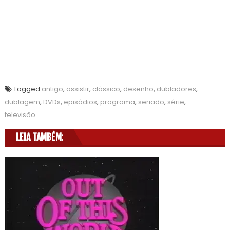
Tagged
antigo
,
assistir
,
clássico
,
desenho
,
dubladores
,
dublagem
,
DVDs
,
episódios
,
programa
,
seriado
,
série
,
televisão
LEIA TAMBÉM: