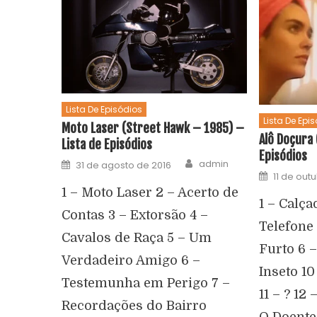
Lista De Episódios
Lista De Epi
Moto Laser (Street Hawk – 1985) –
Alô Doçura 
Lista de Episódios
Episódios
admin
31 de agosto de 2016
11 de out
1 – Moto Laser 2 – Acerto de
1 – Calça
Contas 3 – Extorsão 4 –
Telefone
Cavalos de Raça 5 – Um
Furto 6 – 
Verdadeiro Amigo 6 –
Inseto 1
Testemunha em Perigo 7 –
11 – ? 12
Recordações do Bairro
O Doente 