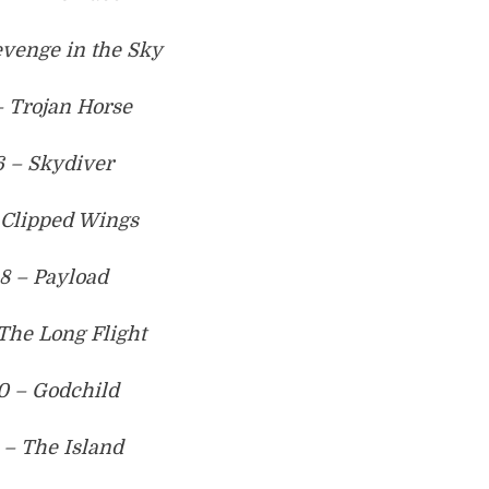
evenge in the Sky
– Trojan Horse
6 – Skydiver
 Clipped Wings
8 – Payload
The Long Flight
0 – Godchild
1 – The Island