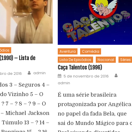
sódios
Aventura
Comédia
(1990) – Lista de
Lista De Episódios
Nacional
Séries
Caça Talentos (1996)
admin
ubro de 2016
5 de novembro de 2016
admin
dos 3 – Seguros 4 –
 do Vizinho 5 – O
É uma série brasileira
? 7 – ? 8 – ? 9 – O
protagonizada por Angélica
0 – Michael Jackson
no papel da fada Bela, que
 – Túmulo 13 – ? 14 –
sai do Mundo Mágico para 
Ranzinza 15 – ? 16 –