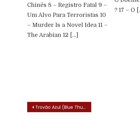
Chinês 8 – Registro Fatal 9 –
? 17 – O [
Um Alvo Para Terroristas 10
– Murder Is a Novel Idea 11 –
The Arabian 12 […]
Trovão Azul (Blue Thunder – 1984)