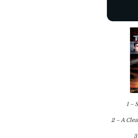
1 –
2 – A Cle
3