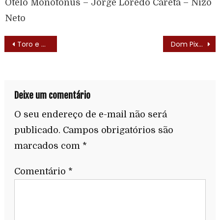
Otelo Monótonus – Jorge Lôredo Careta – Nizo
Neto
Toro e Pancho (Tijuana Toads – 1969) – Lista de Episódios
Dom Pixote (Huckleberry Hound -1958) – Elenco
Deixe um comentário
O seu endereço de e-mail não será
publicado.
Campos obrigatórios são
marcados com
*
Comentário
*