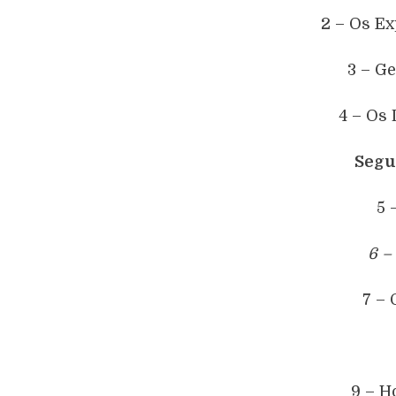
2 – Os E
3 – G
4 – Os
Segu
5 
6 –
7 –
9 – 