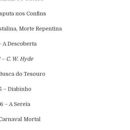
isputa nos Confins
stalina, Morte Repentina
– A Descoberta
3 – C. W. Hyde
 Busca do Tesouro
5 – Diabinho
16 – A Sereia
 Carnaval Mortal