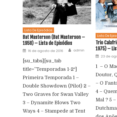
Lista De Episódios
Lista De Epi
Bat Masterson (Bat Masterson –
Trio Calafr
1958) – Lista de Episódios
1975) – Lis
admin
16 de agosto de 2016
23 de ag
[su_tabs][su_tab
1 – O Ma
title=”Temporadas 1-2″]
Doutor, 
Primeira Temporada 1 –
– O Fant
Double Showdown (Pilot) 2 –
4 – Que
Two Graves for Swan Valley
Mal ? 5 –
3 – Dynamite Blows Two
Dutchman
Ways 4 – Stampede at Tent
dos Anõe