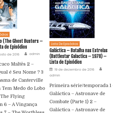
sódios
io (The Ghost Busters –
Lista De Episódios
ta de Episódios
Galáctica – Batalha nas Estrelas
admin
osto de 2016
(Battlestar Galactica – 1978) –
Lista de Episódios
caco Maltês 2 –
19 de dezembro de 2016
Qual é Seu Nome ? 3
admin
asma de Canterville
Primeira série/temporada 1 
m Tem Medo do Lobo
Galáctica – Astronave de
 The Flying
Combate (Parte 1) 2 –
 6 – A Vingança
Galáctica – Astronave de
s 7 – The Worthless