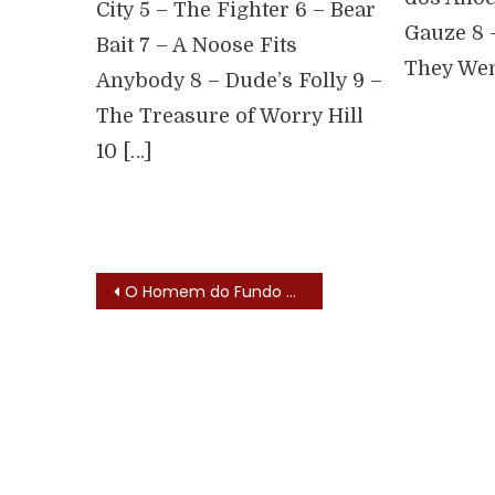
City 5 – The Fighter 6 – Bear
Gauze 8 
Bait 7 – A Noose Fits
They Wen
Anybody 8 – Dude’s Folly 9 –
The Treasure of Worry Hill
10 […]
O Homem do Fundo do Mar (Man From Atlantis – 1977)