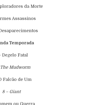
xploradores da Morte
ermes Assassinos
 Desaparecimentos
nda Temporada
– Degelo Fatal
 The Mudworm
 O Falcão de Um
8 – Giant
Homem ou Guerra