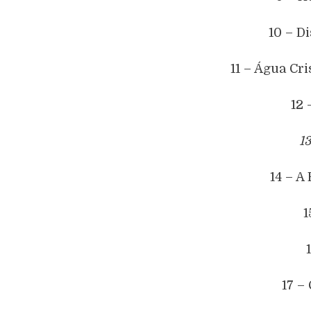
10 – D
11 – Água Cri
12 
1
14 – A
1
17 –