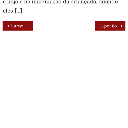
e nojo é na imaginação da criançada, quando
eles […]
Turma da Pesada (Beverly Hills Teens – 1987) – Elenco
Super Robin Hood (Rocket Robin Hood – 1966)