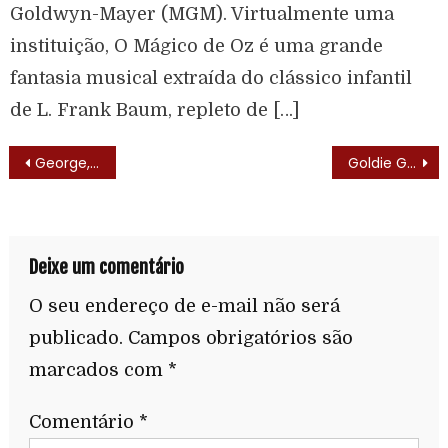
Goldwyn-Mayer (MGM). Virtualmente uma
instituição, O Mágico de Oz é uma grande
fantasia musical extraída do clássico infantil
de L. Frank Baum, repleto de […]
George, O Rei da Floresta (George of the Jungle – 1967) – Elenco
Goldie Gold (Goldie Gold and Action Jack – 1981) – Elenco
Deixe um comentário
O seu endereço de e-mail não será
publicado.
Campos obrigatórios são
marcados com
*
Comentário
*