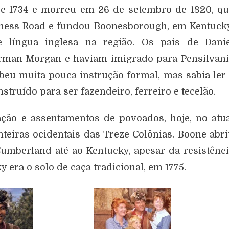
e 1734 e morreu em 26 de setembro de 1820, q
ness Road e fundou Boonesborough, em Kentucky
 língua inglesa na região. Os pais de Danie
rman Morgan e haviam imigrado para Pensilvani
ebeu muita pouca instrução formal, mas sabia ler
truído para ser fazendeiro, ferreiro e tecelão.
ção e assentamentos de povoados, hoje, no atu
nteiras ocidentais das Treze Colônias. Boone abr
mberland até ao Kentucky, apesar da resistênc
 era o solo de caça tradicional, em 1775.