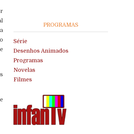
r
al
PROGRAMAS
da
ho
Série
e
Desenhos Animados
Programas
Novelas
s
Filmes
de