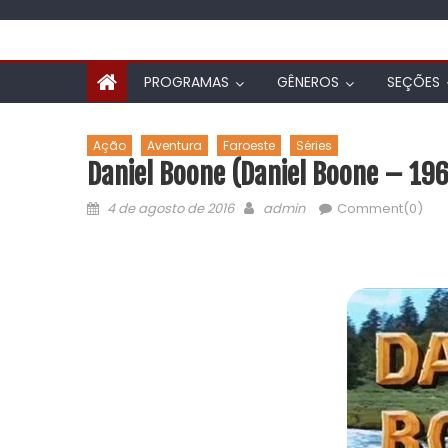
PROGRAMAS
GÊNEROS
SEÇÕES
Ação
Aventura
Faroeste
Séries
Daniel Boone (Daniel Boone – 19
4 de agosto de 2016
admin
Comment(0)