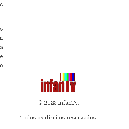
as
os
om
da
e
ao
© 2023 InfanTv.
Todos os direitos reservados.