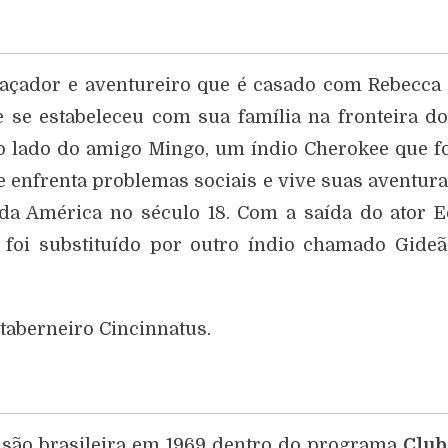
caçador e aventureiro que é casado com Rebecca
le se estabeleceu com sua família na fronteira d
Ao lado do amigo Mingo, um índio Cherokee que f
 enfrenta problemas sociais e vive suas aventur
 da América no século 18. Com a saída do ator 
foi substituído por outro índio chamado Gide
taberneiro Cincinnatus.
visão brasileira em 1969 dentro do programa
Club