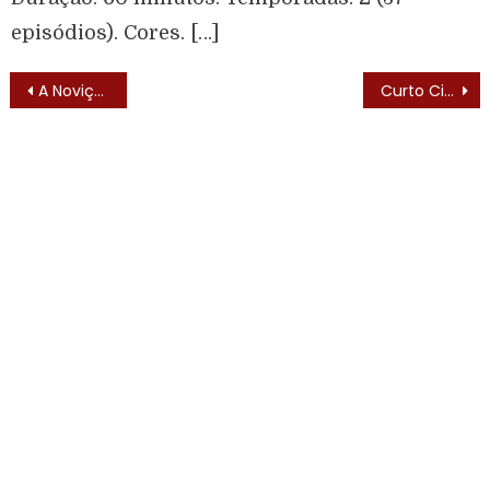
episódios). Cores. […]
A Noviça Voadora (The Flying Nun – 1967) – Elenco
Curto Circuito (Misfits of Science – 1985) – Lista de Episódios