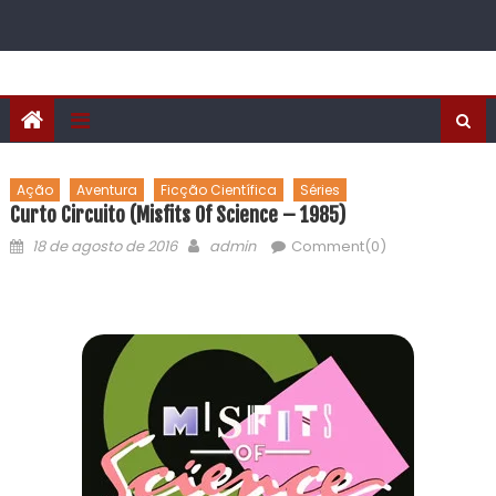
Ação
Aventura
Ficção Científica
Séries
Curto Circuito (Misfits Of Science – 1985)
18 de agosto de 2016
admin
Comment(0)