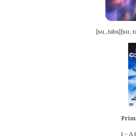
[su_tabs][su_t
Prim
1 – A 