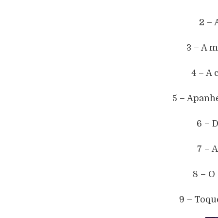
2 – 
3 – A m
4 – A 
5 – Apanh
6 – 
7 – 
8 – O
9 – Toqu