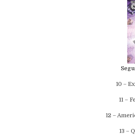
Segu
10 – E
11 – F
12 – Ameri
13 – 