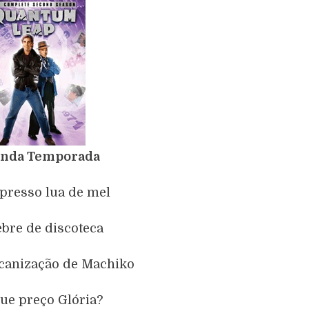
nda Temporada
xpresso lua de mel
ebre de discoteca
canização de Machiko
Que preço Glória?