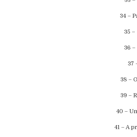
34 – P
35 –
36 –
37 
38 – 
39 – 
40 – U
41 – A 