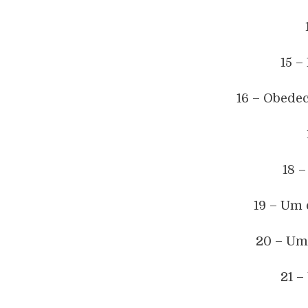
15 –
16 – Obede
18 
19 – Um 
20 – Um 
21 –