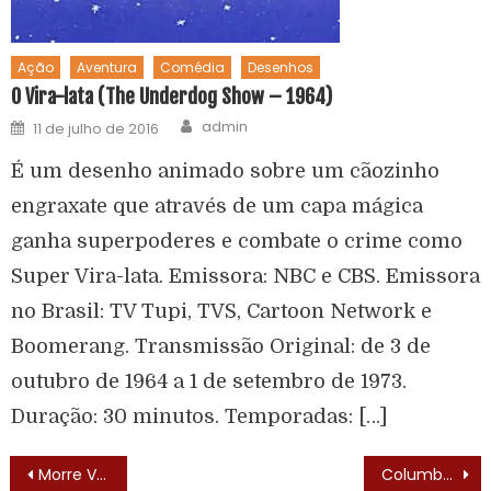
Ação
Aventura
Comédia
Desenhos
O Vira-lata (The Underdog Show – 1964)
admin
11 de julho de 2016
É um desenho animado sobre um cãozinho
engraxate que através de um capa mágica
ganha superpoderes e combate o crime como
Super Vira-lata. Emissora: NBC e CBS. Emissora
no Brasil: TV Tupi, TVS, Cartoon Network e
Boomerang. Transmissão Original: de 3 de
outubro de 1964 a 1 de setembro de 1973.
Duração: 30 minutos. Temporadas: […]
Morre Van Williams, o Besouro Verde clássico.
Columbo (Columbo – 1968) – Trilha Sonora