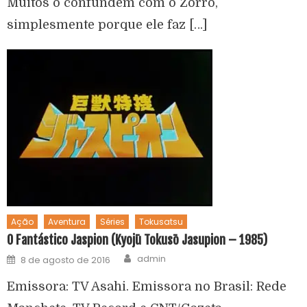
Muitos o confundem com o Zorro,
simplesmente porque ele faz […]
Ação
Aventura
Séries
Tokusatsu
O Fantástico Jaspion (Kyojū Tokusō Jasupion – 1985)
admin
8 de agosto de 2016
Emissora: TV Asahi. Emissora no Brasil: Rede