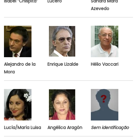
Isabel “Chispita”
Lucero
Sandra Mara
Azevedo
Alejandro de la
Enrique Lizalde
Hélio Vaccari
Mora
Lucía/María Luisa
Angélica Aragón
Sem identificação