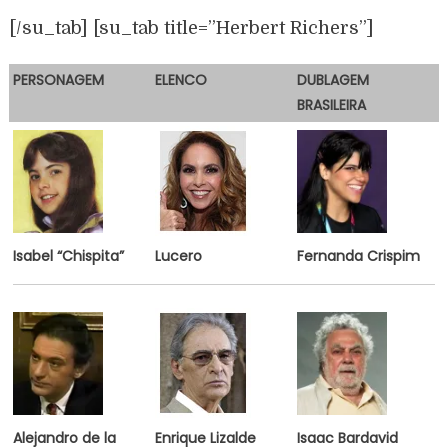
[/su_tab] [su_tab title=”Herbert Richers”]
PERSONAGEM
E
LENCO
DUBLAGEM
BRASILEIRA
Isabel “Chispita”
Lucero
Fernanda Crispim
Alejandro de la
Enrique Lizalde
Isaac Bardavid