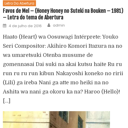
Letra Da Abertura
Favos de Mel – (Honey Honey no Suteki na Bouken – 1981)
– Letra do tema de Abertura
admin
4 de julho de 2016
Haato (Heart) wa Oosuwagi Intérprete: Youko
Seri Compositor: Akihiro Komori Itazura na no
wa umaretsuki Otenba musume de
gomennasai Dai suki na akai kutsu haite Ru ru
run ru ru run kibun Nakayoshi koneko no ririi
(Lili) ga ireba Nani ga atte mo heiki na no
Ashita wa nani ga okoru ka na? Haroo (Hello)!
[…]