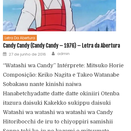
Letra Da Abertura
Candy Candy (Candy Candy – 1976) – Letra da Abertura
admin
27 de junho de 2016
“Watashi wa Candy” Intérprete: Mitsuko Horie
Composição: Keiko Nagita e Takeo Watanabe
Sobakasu nante kinishi naiwa
Hanabetchyadatte datte datte okiniiri Otenba
itazura daisuki Kakekko sukippu daisuki
Watashi wa watashi wa watashi wa Candy
Hitoribocchi de iru to chiyoppiri samishii