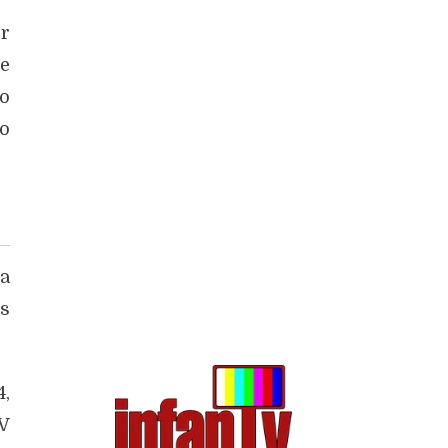
r”
r
e
po
ão
ra
às
4,
TV