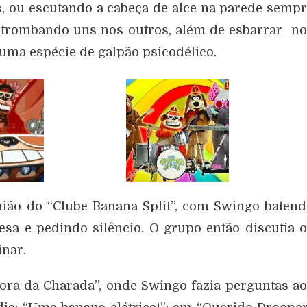
s, ou escutando a cabeça de alce na parede semp
a trombando uns nos outros, além de esbarrar n
uma espécie de galpão psicodélico.
ião do “Clube Banana Split”, com Swingo baten
a e pedindo silêncio. O grupo então discutia 
nar.
ora da Charada”, onde Swingo fazia perguntas a