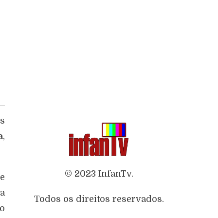
,
os
a
,
© 2023 InfanTv.
e
a
Todos os direitos reservados.
o