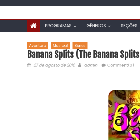
PROGRAMAS
GÊNEROS
SEÇÕES
Aventura
Musical
Séries
Banana Splits (The Banana Split
27 de agosto de 2016
admin
Comment(0)