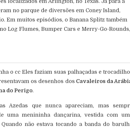
s localizados em Arlington, no Texas. Já para a
ram no parque de diversões em Coney Island,
hio. Em muitos episódios, o Banana Splitz também
como Log Flumes, Bumper Cars e Merry-Go-Rounds
nha o cc Eles faziam suas palhaçadas e trocadilh
presentavam os desenhos dos
Cavaleiros da Arábi
lha do Perigo
.
vas Azedas que nunca apareciam, mas sempr
 uma menininha dançarina, vestida com um
. Quando não estava tocando a banda do barulh