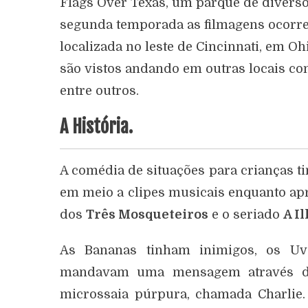
Flags Over Texas, um parque de diversõe
segunda temporada as filmagens ocorre
localizada no leste de Cincinnati, em O
são vistos andando em outras locais 
entre outros.
A História.
A comédia de situações para crianças ti
em meio a clipes musicais enquanto a
dos
Três Mosqueteiros
e o seriado
A I
As Bananas tinham inimigos, os U
mandavam uma mensagem através de
microssaia púrpura, chamada Charlie