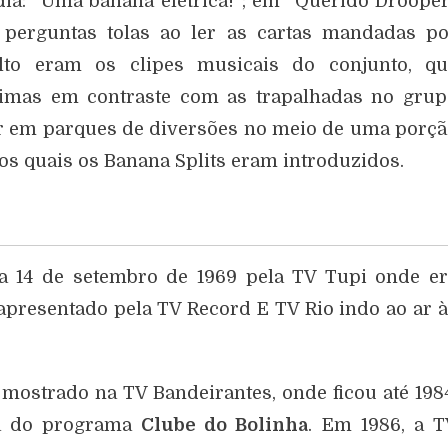
dia: “Uma banana elétrica!”; em “Querido Droope
 perguntas tolas ao ler as cartas mandadas po
alto eram os clipes musicais do conjunto, qu
simas em contraste com as trapalhadas no gru
ar em parques de diversões no meio de uma porç
s quais os Banana Splits eram introduzidos.
a 14 de setembro de 1969 pela TV Tupi onde e
apresentado pela TV Record E TV Rio indo ao ar 
ostrado na TV Bandeirantes, onde ficou até 198
ia do programa
Clube do Bolinha
. Em 1986, a 