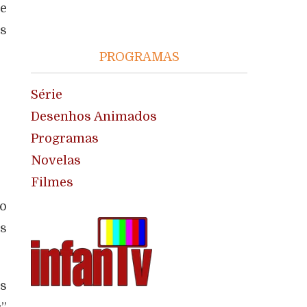
re
os
PROGRAMAS
Série
Desenhos Animados
Programas
Novelas
Filmes
do
os
os