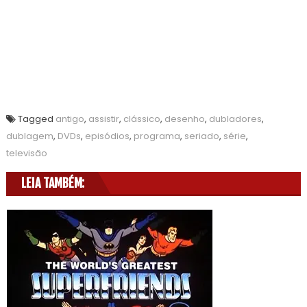
Tagged
antigo
,
assistir
,
clássico
,
desenho
,
dubladores
,
dublagem
,
DVDs
,
episódios
,
programa
,
seriado
,
série
,
televisão
LEIA TAMBÉM: