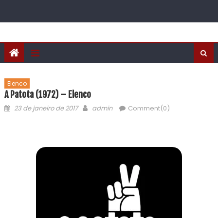
Elenco
A Patota (1972) – Elenco
23 de janeiro de 2017
admin
Comment(0)