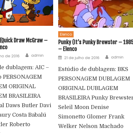
Elenco
 (Quick Draw McGraw –
Punky (It’s Punky Brewster – 198
enco
– Elenco
admin
ho de 2016
admin
21 de julho de 2016
de dublagem: AIC –
Estúdio de dublagem: BKS
lo PERSONAGEM
PERSONAGEM DUBLAGEM
EM ORIGINAL
ORIGINAL DUBLAGEM
M BRASILEIRA
BRASILEIRA Punky Brewste
al Daws Butler Davi
Seleil Moon Denise
ury Costa Babalú
Simonetto Glomer Frank
ler Roberto
Welker Nelson Machado