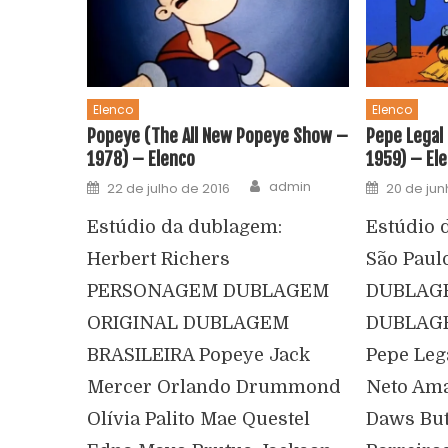
Elenco
Elenco
Popeye (The All New Popeye Show –
Pepe Legal
1978) – Elenco
1959) – El
admin
22 de julho de 2016
20 de jun
Estúdio da dublagem:
Estúdio 
Herbert Richers
São Pau
PERSONAGEM DUBLAGEM
DUBLAG
ORIGINAL DUBLAGEM
DUBLAGE
BRASILEIRA Popeye Jack
Pepe Leg
Mercer Orlando Drummond
Neto Ama
Olívia Palito Mae Questel
Daws But