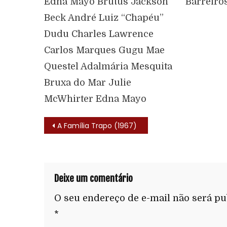
Edna Mayo Brutus Jackson
Barreiro
Beck André Luiz “Chapéu”
Dudu Charles Lawrence
Carlos Marques Gugu Mae
Questel Adalmária Mesquita
Bruxa do Mar Julie
McWhirter Edna Mayo
A Família Trapo (1967)
Deixe um comentário
O seu endereço de e-mail não será pu
*