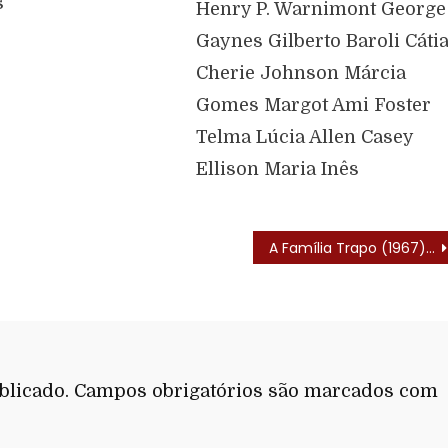
s
Henry P. Warnimont George
Gaynes Gilberto Baroli Cáti
Cherie Johnson Márcia
Gomes Margot Ami Foster
Telma Lúcia Allen Casey
Ellison Maria Inês
A Família Trapo (1967) – Letra do Tema
blicado.
Campos obrigatórios são marcados com