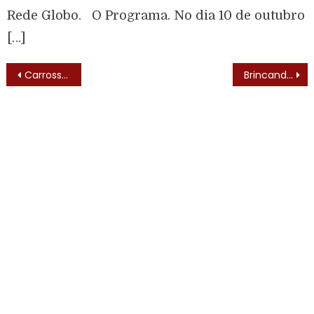
Rede Globo. O Programa. No dia 10 de outubro
[…]
Carrossel Kibon (1952)
Brincando na Paulista (1984) – Elenco