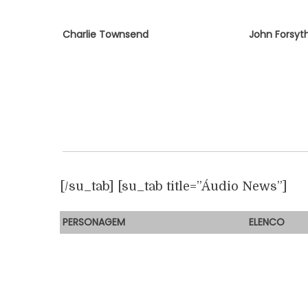
Charlie Townsend
John Forsyt
[/su_tab] [su_tab title=”Áudio News”]
PERSONAGEM
E
LENCO