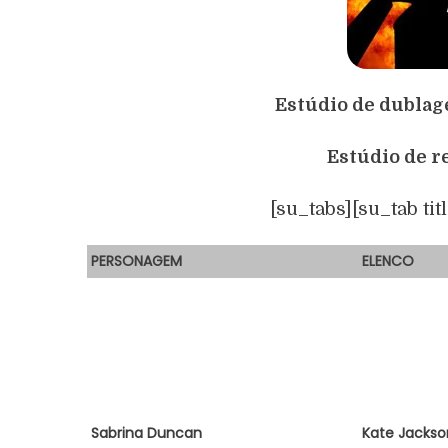
Estúdio de dubla
Estúdio de 
[su_tabs][su_tab tit
PERSONAGEM
E
LENCO
Sabrina Duncan
Kate Jackso