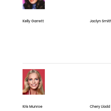
Kelly Garrett
Jaclyn Smit
Kris Munroe
Chery Lladd