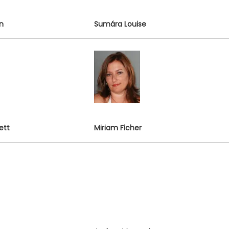
n
Sumára Louise
ett
Miriam Ficher