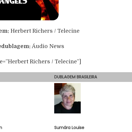
gem:
Herbert Richers / Telecine
redublagem:
Áudio News
le=”Herbert Richers / Telecine”]
DUBLAGEM
BRASILEIRA
n
Sumára Louise