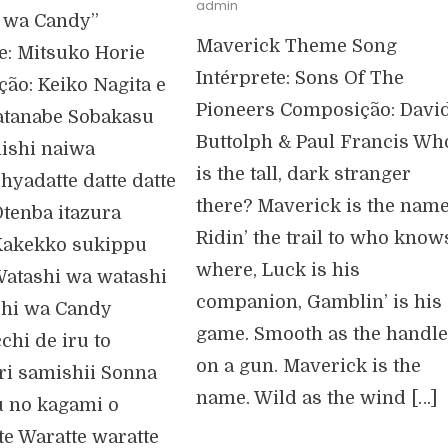
admin
 wa Candy”
Maverick Theme Song
e: Mitsuko Horie
Intérprete: Sons Of The
ão: Keiko Nagita e
Pioneers Composição: Davi
tanabe Sobakasu
Buttolph & Paul Francis Wh
nishi naiwa
is the tall, dark stranger
hyadatte datte datte
there? Maverick is the name
Otenba itazura
Ridin’ the trail to who know
Kakekko sukippu
where, Luck is his
Watashi wa watashi
companion, Gamblin’ is his
hi wa Candy
game. Smooth as the handl
chi de iru to
on a gun. Maverick is the
ri samishii Sonna
name. Wild as the wind […]
u no kagami o
e Waratte waratte