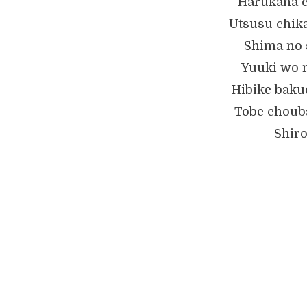
Harukana c
Utsusu chika
Shima no 
Yuuki wo n
Hibike bak
Tobe choub
Shiro