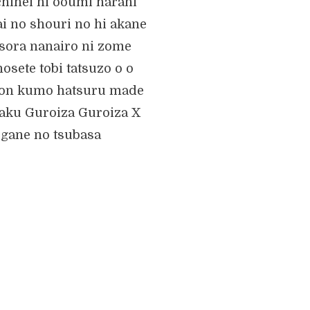
hihei ni ooumi harani
i no shouri no hi akane
sora nanairo ni zome
osete tobi tatsuzo o o
uon kumo hatsuru made
aku Guroiza Guroiza X
gane no tsubasa