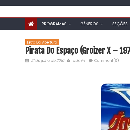
PROGRAMAS
GÊNEROS
SEÇÕES
Letra Da Abertura
Pirata Do Espaço (Groizer X – 19
21 de julho de 2016
admin
Comment(0)