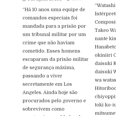
“Watashi
“Há 10 anos uma equipe de
Intérpret
comandos especiais foi
Composiç
mandada para a prisão por
Takeo Wa
um tribunal militar por um
nante ki
crime que não haviam
Hanabetc
cometido. Esses homens
okiniiri 
escaparam da prisão militar
daisuki 
de segurança máxima,
daisuki 
passando a viver
wa watas
secretamente em Los
Hitoriboc
Angeles. Ainda hoje são
chiyoppi
procurados pelo governo e
toki ko-i
sobrevivem como
mitsumet