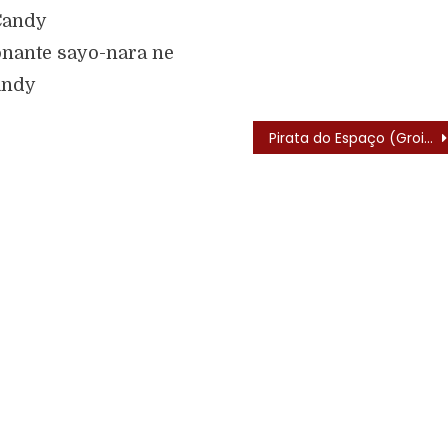
Candy
nante sayo-nara ne
andy
Pirata do Espaço (Groizer X – 1976) – Elenco