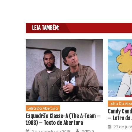
LEIA TAMBÉM:
Letra Da Abe
Letra Da Abertura
Candy Cand
Esquadrão Classe-A (The A-Team –
– Letra da
1983) – Texto de Abertura
27 de jun
admin
2 de agosto de 2016