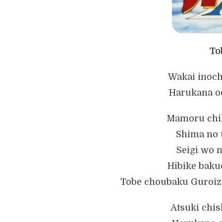
To
Wakai inoch
Harukana oo
Mamoru chik
Shima no 
Seigi wo n
Hibike bak
Tobe choubaku Guroiza
Atsuki chi