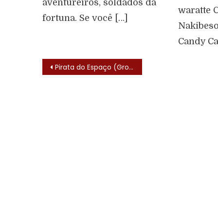
aventureiros, soldados da
waratte 
fortuna. Se você […]
Nakibeso
Candy C
Pirata do Espaço (Groizer X – 1976) – Lista de Episódios