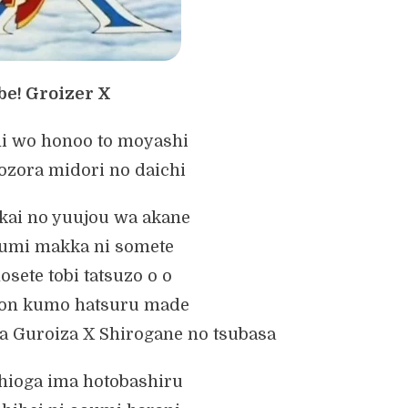
be! Groizer X
i wo honoo to moyashi
zora midori no daichi
ai no yuujou wa akane
umi makka ni somete
osete tobi tatsuzo o o
uon kumo hatsuru made
 Guroiza X Shirogane no tsubasa
shioga ima hotobashiru