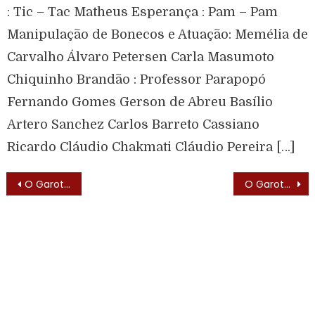
: Tic – Tac Matheus Esperança : Pam – Pam
Manipulação de Bonecos e Atuação: Memélia de
Carvalho Álvaro Petersen Carla Masumoto
Chiquinho Brandão : Professor Parapopó
Fernando Gomes Gerson de Abreu Basílio
Artero Sanchez Carlos Barreto Cassiano
Ricardo Cláudio Chakmati Cláudio Pereira […]
O Garoto e o Gigante – Menino Selvagem (1977) – Lista de Episódios
O Garoto e o Gigante – Menino Selvagem (1977) – Texto de Abertura