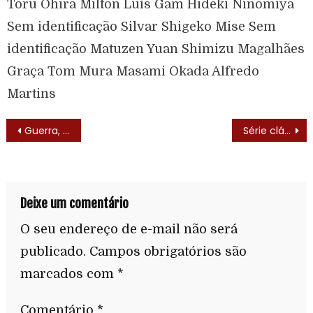
Tôru Ôhira Milton Luís Gam Hideki Ninomiya
Sem identificação Silvar Shigeko Mise Sem
identificação Matuzen Yuan Shimizu Magalhães
Graça Tom Mura Masami Okada Alfredo
Martins
Guerra, Sombra e Água Fresca (Hogans’s Heroes) – Trilha Sonora
Série clássica Dinastia vai ganhar nova versão.
Deixe um comentário
O seu endereço de e-mail não será
publicado.
Campos obrigatórios são
marcados com
*
Comentário
*