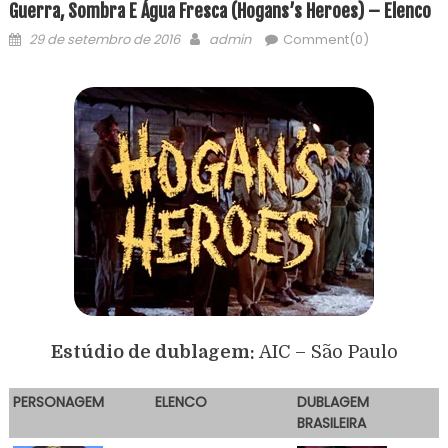
Guerra, Sombra E Água Fresca (Hogans’s Heroes) – Elenco
29 de setembro de 2016
admin
Comment(0)
Estúdio de dublagem:
AIC – São Paulo
PERSONAGEM
E
LENCO
DUBLAGEM
BRASILEIRA