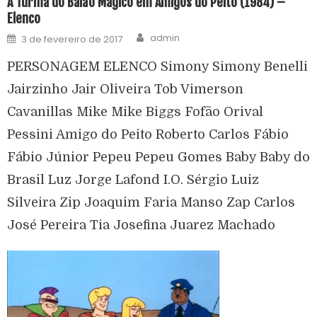
A Turma do Balão Mágico em Amigos do Peito (1984) –
Elenco
admin
3 de fevereiro de 2017
PERSONAGEM ELENCO Simony Simony Benelli
Jairzinho Jair Oliveira Tob Vimerson
Cavanillas Mike Mike Biggs Fofão Orival
Pessini Amigo do Peito Roberto Carlos Fábio
Fábio Júnior Pepeu Pepeu Gomes Baby Baby do
Brasil Luz Jorge Lafond I.O. Sérgio Luiz
Silveira Zip Joaquim Faria Manso Zap Carlos
José Pereira Tia Josefina Juarez Machado