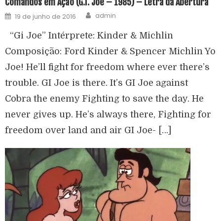
Comandos em Ação (G.I. Joe – 1985) – Letra da Abertura
admin
19 de junho de 2016
“Gi Joe” Intérprete: Kinder & Michlin
Composição: Ford Kinder & Spencer Michlin Yo
Joe! He’ll fight for freedom where ever there’s
trouble. GI Joe is there. It’s GI Joe against
Cobra the enemy Fighting to save the day. He
never gives up. He’s always there, Fighting for
freedom over land and air GI Joe- […]