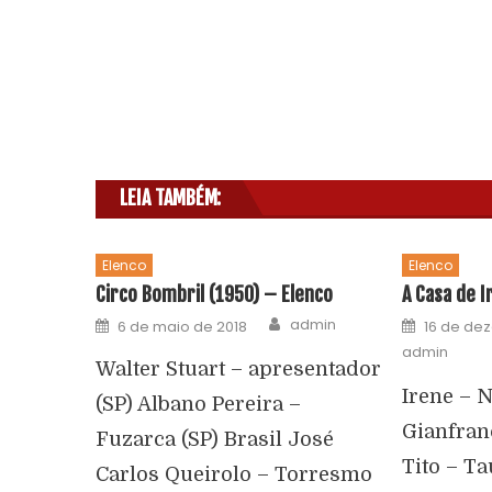
LEIA TAMBÉM:
Elenco
Elenco
Circo Bombril (1950) – Elenco
A Casa de I
admin
6 de maio de 2018
16 de de
admin
Walter Stuart – apresentador
Irene – N
(SP) Albano Pereira –
Gianfran
Fuzarca (SP) Brasil José
Tito – T
Carlos Queirolo – Torresmo