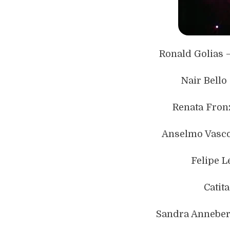
Ronald Golias 
Nair Bello
Renata Fron
Anselmo Vasco
Felipe L
Catit
Sandra Anneberg