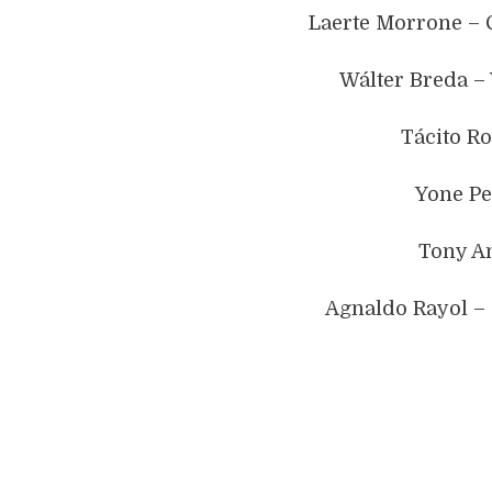
Laerte Morrone – 
Wálter Breda –
Tácito R
Yone Pe
Tony A
Agnaldo Rayol – 