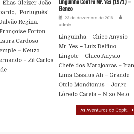
Linguinha Contra Mr. Yes (1971) –
 Elias Gleizer João
Elenco
bardo, “Português”
23 de dezembro de 2016
Galvão Regina,
admin
 Françoise Forton
Linguinha – Chico Anysio
 Laura Cardoso
Mr. Yes – Luiz Delfino
Temple – Neuza
Lingote – Chico Anysio
ernando – Zé Carlos
Chefe dos Marajoaras – Ira
ade
Lima Cassius Ali – Grande
Otelo Monótonus – Jorge
Lôredo Careta – Nizo Neto
As Aventuras do Capitão Estrela (1959)