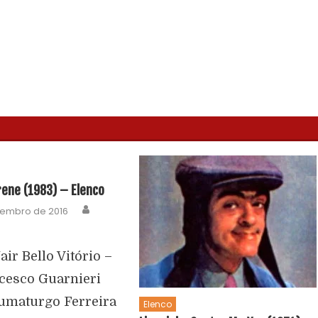
rene (1983) – Elenco
zembro de 2016
air Bello Vitório –
cesco Guarnieri
aumaturgo Ferreira
Elenco