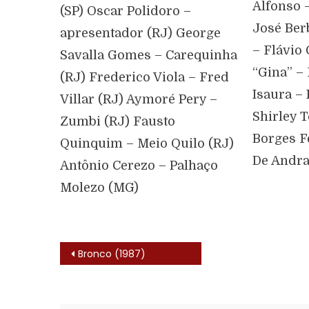
Alfonso –
(SP) Oscar Polidoro –
José Ber
apresentador (RJ) George
– Flávio 
Savalla Gomes – Carequinha
“Gina” –
(RJ) Frederico Viola – Fred
Isaura –
Villar (RJ) Aymoré Pery –
Shirley 
Zumbi (RJ) Fausto
Borges F
Quinquim – Meio Quilo (RJ)
De Andr
Antônio Cerezo – Palhaço
Molezo (MG)
Bronco (1987)