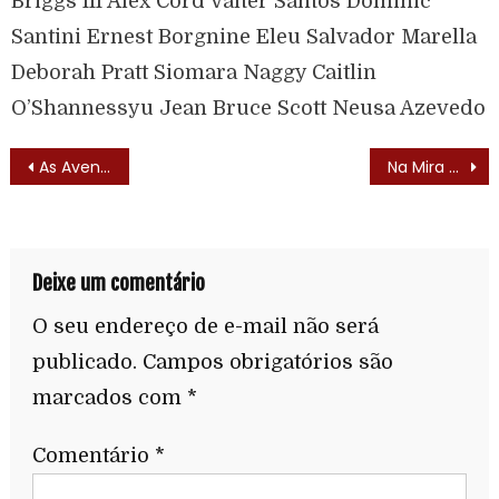
Briggs III Alex Cord Valter Santos Dominic
Santini Ernest Borgnine Eleu Salvador Marella
Deborah Pratt Siomara Naggy Caitlin
O’Shannessyu Jean Bruce Scott Neusa Azevedo
As Aventuras o Tio Maneco (1981) – Lista de Episódios
Na Mira do Tira (Sledge Hammer – 1986)
Deixe um comentário
O seu endereço de e-mail não será
publicado.
Campos obrigatórios são
marcados com
*
Comentário
*