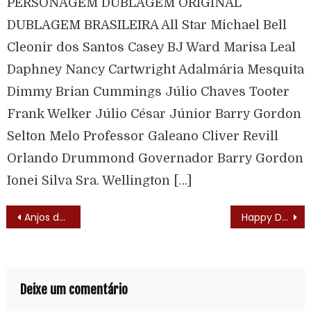
PERSONAGEM DUBLAGEM ORIGINAL
DUBLAGEM BRASILEIRA All Star Michael Bell
Cleonir dos Santos Casey BJ Ward Marisa Leal
Daphney Nancy Cartwright Adalmária Mesquita
Dimmy Brian Cummings Júlio Chaves Tooter
Frank Welker Júlio César Júnior Barry Gordon
Selton Melo Professor Galeano Cliver Revill
Orlando Drummond Governador Barry Gordon
Ionei Silva Sra. Wellington […]
Anjos da Lei (21 Jump Street – 1987) – Trilha Sonora
Happy Days (Happy Days – 1974)
Deixe um comentário