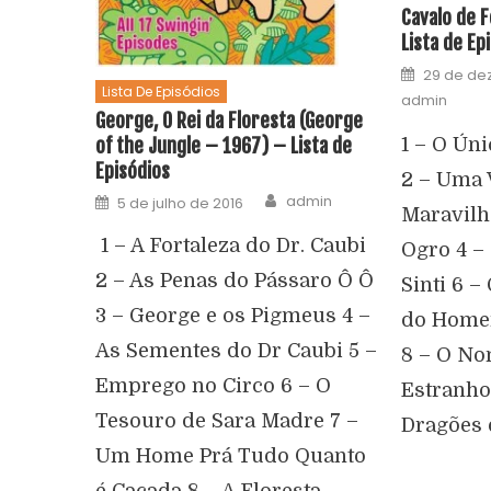
Cavalo de F
Lista de Ep
29 de de
Lista De Episódios
admin
George, O Rei da Floresta (George
of the Jungle – 1967) – Lista de
1 – O Ún
Episódios
2 – Uma 
admin
5 de julho de 2016
Maravilh
1 – A Fortaleza do Dr. Caubi
Ogro 4 –
2 – As Penas do Pássaro Ô Ô
Sinti 6 
3 – George e os Pigmeus 4 –
do Homem
As Sementes do Dr Caubi 5 –
8 – O No
Emprego no Circo 6 – O
Estranho
Tesouro de Sara Madre 7 –
Dragões 
Um Home Prá Tudo Quanto
é Caçada 8 – A Floresta