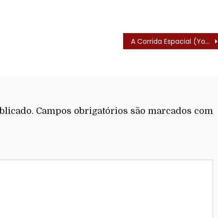
A Corrida Espacial (Yogi’s Space Race – 1978) – Elenco
blicado.
Campos obrigatórios são marcados com