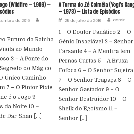
ogo (Wildfire – 1986) –
A Turma do Zé Colméia (Yogi’s Gan
isódios
– 1973) – Lista de Episódios
admin
zembro de 2016
25 de julho de 2016
1 – O Doutor Fanático 2 – O
ico Futuro da Rainha
Gênio Insaciável 3 – Senhor
Visita ao Mundo
Farsante 4 – A Mentira tem
oso 3 – A Ponte do
Pernas Curtas 5 – A Bruxa
 Segredo do Mágico
Fofoca 6 – O Senhor Sujeira
– O Único Caminho
7 – O Senhor Trapaça 8 – O
 7 – O Pintor Pixie
Senhor Gastador 9 – O
me é o Jogo 9 –
Senhor Destruidor 10 – O
s da Noite 10 –
Sheik do Egoísmo 11 –
de Dar-Shan […]
Senhor […]