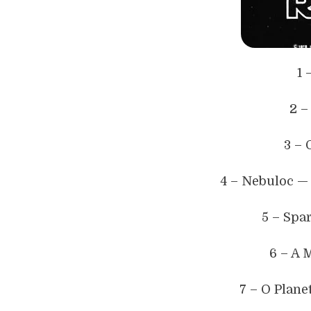
1 
2 –
3 – 
4 – Nebuloc —
5 – Spa
6 – A 
7 – O Plane