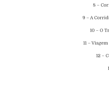
8 – Cor
9 – A Corri
10 – O T
11 – Viagem
12 – C