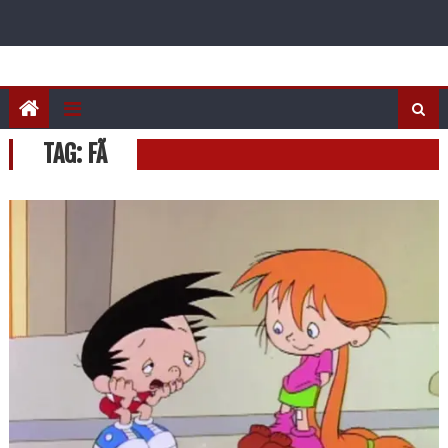
TAG:
FÃ