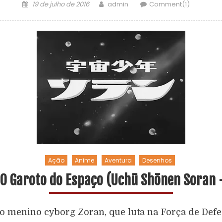
19 de julho de 2016
admin
Comment(1)
Ação
Anime
Aventura
Desenhos
 O Garoto do Espaço (Uchū Shōnen Soran 
o menino cyborg Zoran, que luta na Força de Def