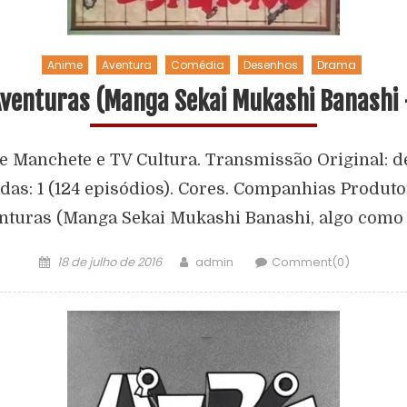
Anime
Aventura
Comédia
Desenhos
Drama
venturas (Manga Sekai Mukashi Banashi
e Manchete e TV Cultura. Transmissão Original: d
das: 1 (124 episódios). Cores. Companhias Produt
turas (Manga Sekai Mukashi Banashi, algo como A
18 de julho de 2016
admin
Comment(0)