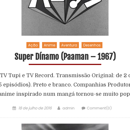
Ação
Anime
Aventura
Desenhos
Super Dínamo (Paaman – 1967)
TV Tupi e TV Record. Transmissão Original: de 2 de 
5 episódios). Preto e branco. Companhias Produt
anime inspirado num mangá tornou-se muito popul
18 de julho de 2016
admin
Comment(0)